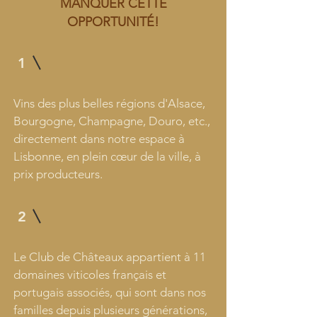
MANQUER
CETTE
OPPORTUNITÉ!
1
Vins des plus belles régions d'Alsace,
Bourgogne, Champagne, Douro, etc.,
directement dans notre espace à
Lisbonne, en plein cœur de la ville, à
prix producteurs.
2
Le Club de Châteaux appartient à 11
domaines viticoles français et
portugais associés, qui sont dans nos
familles depuis plusieurs générations,