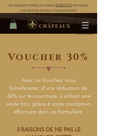
Acompanhe todos os nossos
EVENTOS
semanais,
com provas únicas e inesquecíveis!
Voucher 30%
Avec ce Voucher, vous
bénéficierez d'une réduction de
30% sur la nourriture, à utiliser une
seule fois, grâce à votre inscription
effectuée dans ce formulaire.
3 RAISONS DE NE PAS LE