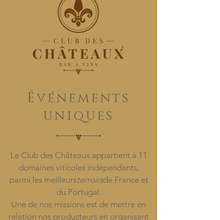
Événements
uniques
Le Club des Châteaux appartient à 11
domaines viticoles indépendants,
parmi les meilleurs
terroirs
de France et
du Portugal.
Une de nos missions est de mettre en
relation nos producteurs en organisant