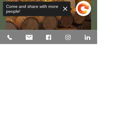
Come and share with more
people!
Sorry, the checkout page does not
support sharing
Copied to clipboard
Voucher 30%
Avec ce Voucher, vous
bénéficierez d'une réduction