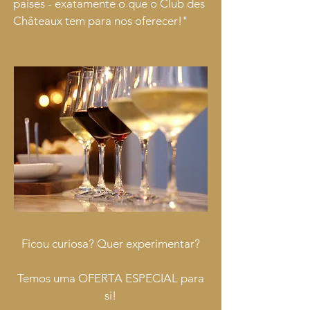
países - exatamente o que o Club des
Châteaux tem para nos oferecer!"
Ficou curiosa? Quer experimentar?
Temos uma OFERTA ESPECIAL para
si!