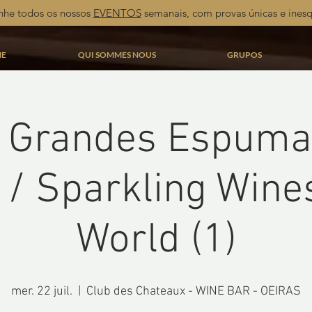
he todos os nossos
EVENTOS
semanais, com provas únicas e inesq
E
QUI SOMMES NOUS
GRUPOS
- Grandes Espuma
/ Sparkling Wines
World (1)
mer. 22 juil.
  |  
Club des Chateaux - WINE BAR - OEIRAS