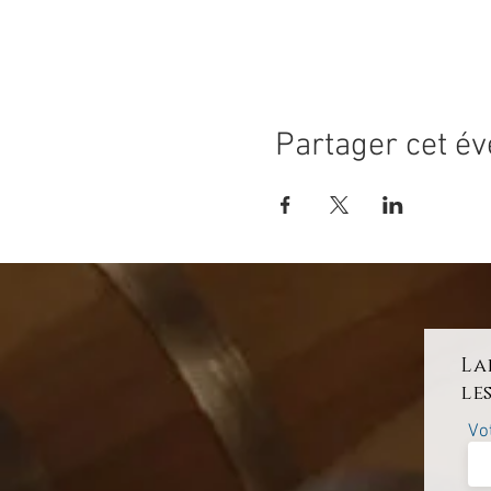
Partager cet é
La
le
Vo