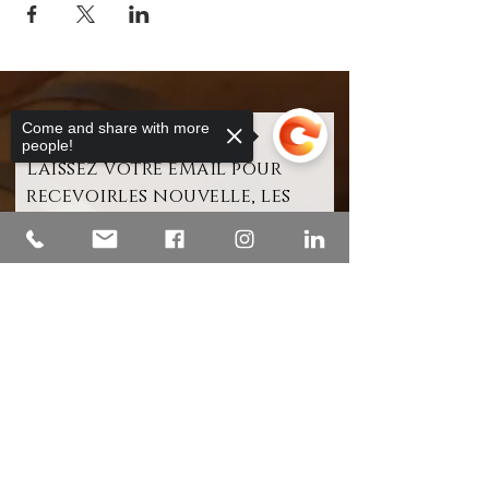
Come and share with more
people!
Laissez votre eMail pour
recevoirles nouvelle, les
offres et les évenements
Votre adresse e-mail
Sorry, the checkout page does not
support sharing
Copied to clipboard
S'abonner