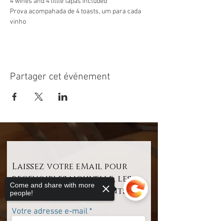
4 wines and 4 little tapas included
Prova acompahada de 4 toasts, um para cada 
vinho
Partager cet événement
Laissez votre eMail pour
recevoirles nouvelle, les
Come and share with more
offres et les évenements
people!
Votre adresse e-mail