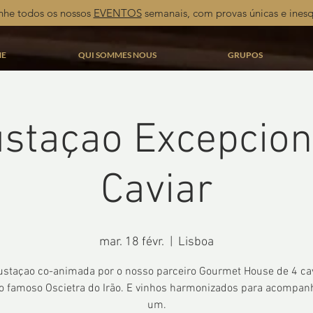
he todos os nossos
EVENTOS
semanais, com provas únicas e inesq
E
QUI SOMMES NOUS
GRUPOS
staçao Excepcion
Caviar
mar. 18 févr.
  |  
Lisboa
staçao co-animada por o nosso parceiro Gourmet House de 4 ca
 o famoso Oscietra do Irão. E vinhos harmonizados para acompan