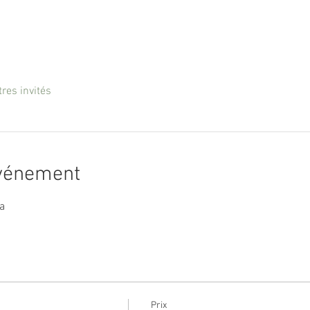
tres invités
événement
a
Prix