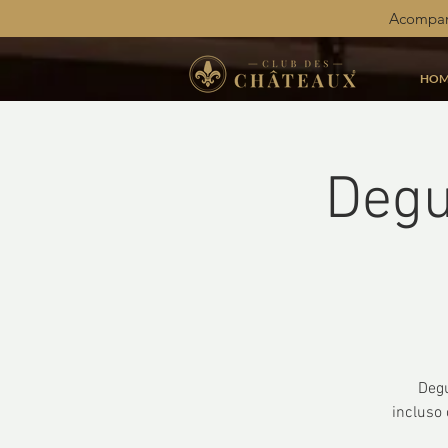
Acompan
HOM
Degu
Degu
incluso