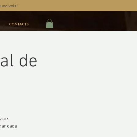
uecíveis!
CONTACTS
al de
viars
har cada