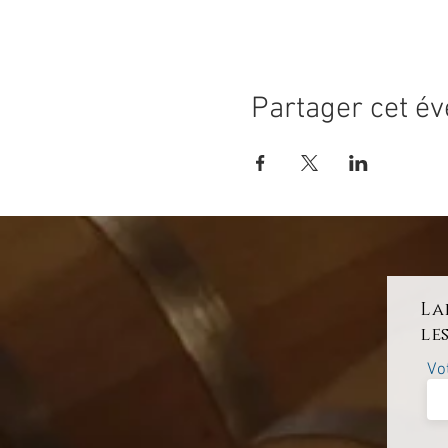
Partager cet é
La
le
Vo