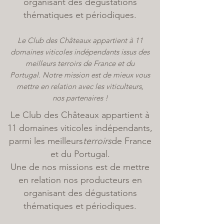
organisant des dégustations
thématiques et périodiques.
Le Club des Châteaux appartient à 11
domaines viticoles indépendants issus des
meilleurs terroirs de France et du
Portugal. Notre mission est de mieux vous
mettre en relation avec les viticulteurs,
nos partenaires !
Le Club des Châteaux appartient à
11 domaines viticoles indépendants,
parmi les meilleurs
terroirs
de France
et du Portugal.
Une de nos missions est de mettre
en relation nos producteurs en
organisant des dégustations
thématiques et périodiques.