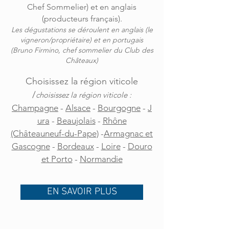
Chef Sommelier) et en anglais
(producteurs français).
Les dégustations se déroulent en anglais (le
vigneron/propriétaire) et en portugais
(Bruno Firmino, chef sommelier du Club des
Châteaux)
Choisissez la région viticole
/
choisissez la région viticole :
Champagne
-
Alsace
-
Bourgogne
-
J
ura
-
Beaujolais
-
Rhône
(Châteauneuf-du-Pape)
-
Armagnac et
Gascogne
-
Bordeaux
-
Loire
-
Douro
et Porto
-
Normandie
EN SAVOIR PLUS