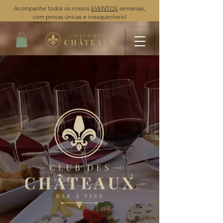
Acompanhe todos os nossos
EVENTOS
semanais,
com provas únicas e inesquecíveis!